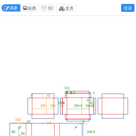
调参
贴图
3D
盒库
登录