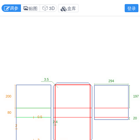
调参
贴图
3D
盒库
登录